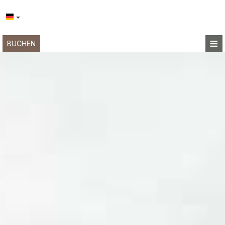
≡
BUCHEN
STARTSEITE
STANDORT
UNTERKUNFT
EINRICHTUNGEN
FOTOGALLERIE
NACHFRAGE
KONTAKT