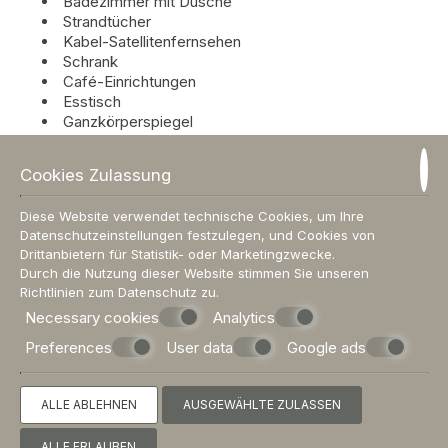
Badezimmer mit Dusche
Strandtücher
Kabel-Satellitenfernsehen
Schrank
Café-Einrichtungen
Esstisch
Ganzkörperspiegel
Haartrockner
Individuell regulierbare Klimaanlage
Cookies Zulassung
Kleine Küche
Poolhandtücher
Diese Website verwendet technische Cookies, um Ihre
Blick auf den Pool
Datenschutzeinstellungen festzulegen, und Cookies von
Privater Balkon
Drittanbietern für Statistik- oder Marketingzwecke.
Kühlschrank
Durch die Nutzung dieser Website stimmen Sie unseren
Geldkassette
Richtlinien zum
Datenschutz
zu.
Meerblick
Necessary cookies
Analytics
Schallisolierte Fenster
Schreibbüro
Preferences
User data
Google ads
Esstisch
Bügeln/Bügeln
Wasserkocher
ALLE ABLEHNEN
AUSGEWÄHLTE ZULASSEN
Toaster
Babywiege/Babystuhl
ALLE ERLAUBEN