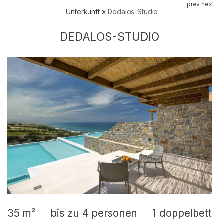
prev
next
Unterkunft
»
Dedalos-Studio
DEDALOS-STUDIO
35 m²
bis zu 4 personen
1 doppelbett