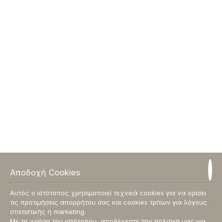
ΕΞΩΤΕΡΙΚΈΣ ΕΓΚΑΤΑΣΤΆΣΕΙΣ
Ιδιωτικές εξωτερικές πισίνες
Δωρεάν ομπρέλες
Δωρεάν πετσέτες πισίνας
Ξαπλώστρα
Δωρεάν στάθμευση
Θέα στη θάλασσα
Μονοπάτι για τη παραλία 300μ
Εξωτερικό ντους
Αποδοχή Cookies
Αυτός ο ιστότοπος χρησιμοποιεί τεχνικά cookies για να ορίσει
τις προτιμήσεις απορρήτου σας και cookies τρίτων για λόγους
στατιστικής ή marketing.
Με τη χρήση του ιστότοπου, αποδέχεστε την πολιτική μας για