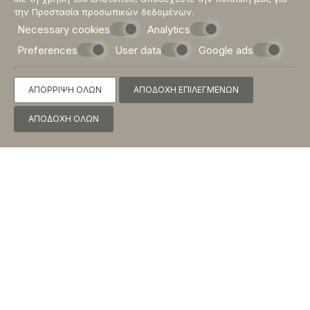
την
Προστασία προσωπικών δεδομένων
.
Necessary cookies
Analytics
Preferences
User data
Google ads
ΑΠΌΡΡΙΨΗ ΌΛΩΝ
ΑΠΟΔΟΧΉ ΕΠΙΛΕΓΜΈΝΩΝ
ΑΠΟΔΟΧΉ ΌΛΩΝ
ΠΑΡΟΧΈΣ & ΥΠΗΡΕΣΊΕΣ
Χώρος στάθμευσης υπαίθριος εντός του
οικοπέδου / γηπέδου
Χώρος στάσης - στάθμευσης τουριστικού
λεωφορείου
Κεντρικό Χρηματοκιβώτιο
Πρόσβαση στο διαδίκτυο στους κοινόχρηστους
χώρους
Υπηρεσία φύλαξης αποσκευών σε διακριτό
χώρο
Δορυφορική τηλεόραση