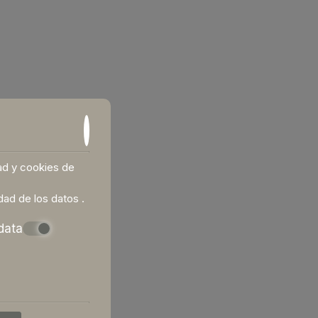
dad y cookies de
idad de los datos
.
data