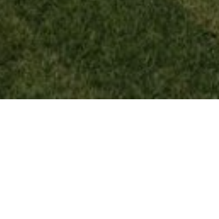
una granja con
 una propiedad
propiedades
principal).