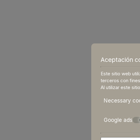
Aceptación c
Este sitio web uti
terceros con fines
Al utilizar este sit
Necessary co
Google ads