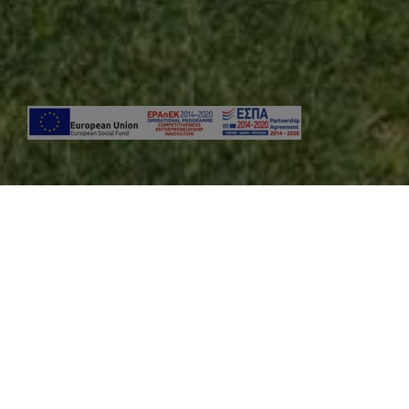
Así que el ho
vistas fantás
muy modern
inteligent