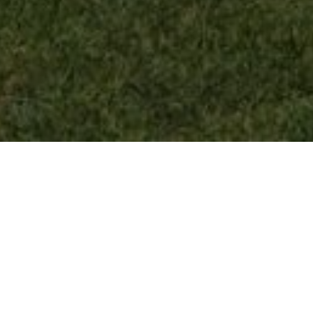
NUESTROS 2 MUNDOS
tel Dedalos toca 2 mundos: el mundo del pueblo (está en 
ticas) con el mundo de la ciudad (todas las instalaciones de
a: enorme piscina para cada apartamento, viviendas con 
es de alta tecnología, diseño moderno, cerca de la carretera 