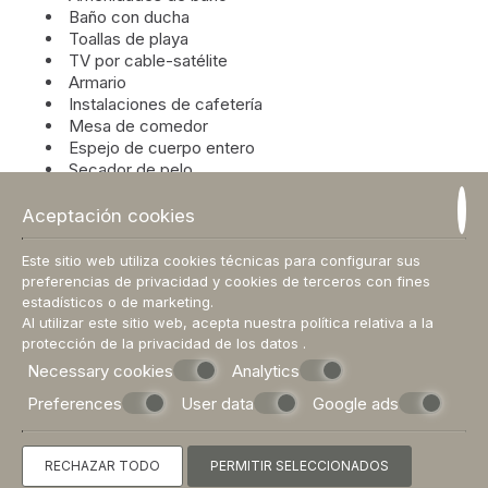
Baño con ducha
Toallas de playa
TV por cable-satélite
Armario
Instalaciones de cafetería
Mesa de comedor
Espejo de cuerpo entero
Secador de pelo
Aire acondicionado con control individual
Cocina pequeña
Aceptación cookies
Toallas de piscina
Vista a la piscina
Este sitio web utiliza cookies técnicas para configurar sus
Balcón privado
preferencias de privacidad y cookies de terceros con fines
Nevera
estadísticos o de marketing.
Caja
Al utilizar este sitio web, acepta nuestra política relativa a la
Vista al mar
protección de la privacidad de los datos
.
Ventanas insonorizadas
Necessary cookies
Analytics
Oficina de redacción
Preferences
User data
Google ads
Mesa de comedor
Planchado/Planchado
Hervidor
RECHAZAR TODO
PERMITIR SELECCIONADOS
Tostadora