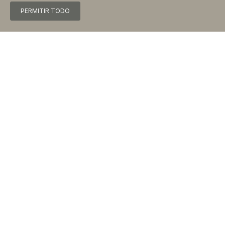
Cuna/Silla de bebé
PERMITIR TODO
Botiquín de primeros auxilios
Extintor de incendios
Detectores de humo
Balcón
SOLICITUD